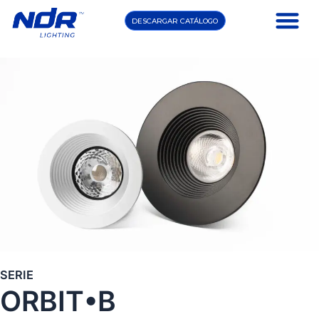
Ir
DESCARGAR CATÁLOGO
al
contenido
SERIE
ORBIT•B