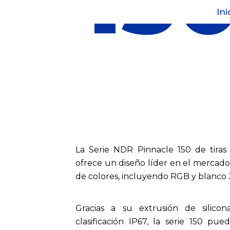
15
Ir
Ini
al
contenido
La Serie NDR Pinnacle 150 de tira
ofrece un diseño líder en el mercad
de colores, incluyendo RGB y blanco
Gracias a su extrusión de silic
clasificación IP67, la serie 150 pue