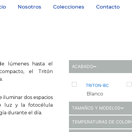
cio
Nosotros
Colecciones
Contacto
 de lúmenes hasta el
ACABADO
mpacto, el Tritón
a.
Blanco
e iluminar dos espacios
 luz y la fotocélula
TAMAÑOS Y MODELOS
gía durante el día.
TEMPERATURAS DE COLOR